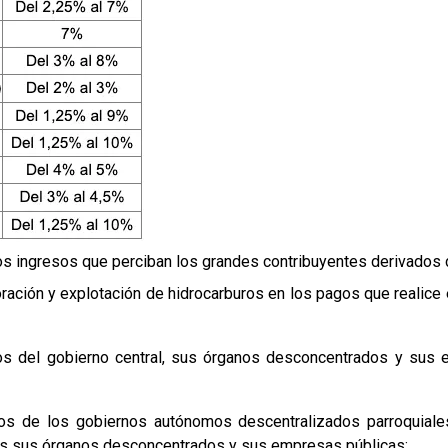
los ingresos que perciban los grandes contribuyentes derivados 
oración y explotación de hidrocarburos en los pagos que realice
os del gobierno central, sus órganos desconcentrados y sus
s de los gobiernos autónomos descentralizados parroquiales
idos sus órganos desconcentrados y sus empresas públicas;