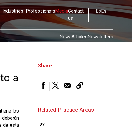
Industries
Professionals
Media
Contact
Es
En
us
News
Articles
Newsletters
Share
to a
Related Practice Areas
tiene los
s deberán
Tax
s de esta