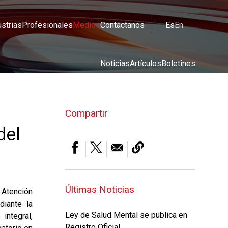
ustrias
Profesionales
Medios
Contáctanos
Es
En
Noticias
Artículos
Boletines
Compartir
del
Últimas Noticias
 Atención
diante la
Ley de Salud Mental se publica en
integral,
Registro Oficial.