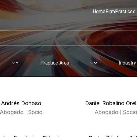
Home
Firm
Practices
Andrés Donoso
Daniel Robalino Orel
Abogado | Socio
Abogado | Soci