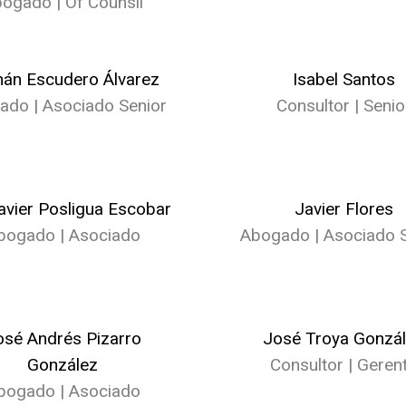
ogado | Of Counsil
án Escudero Álvarez
Isabel Santos
ado | Asociado Senior
Consultor | Senio
Javier Posligua Escobar
Javier Flores
bogado | Asociado
Abogado | Asociado S
osé Andrés Pizarro
José Troya Gonzá
González
Consultor | Geren
bogado | Asociado