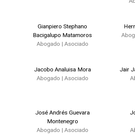
Ab
Gianpiero Stephano
Hern
Bacigalupo Matamoros
Abog
Abogado | Asociado
Jacobo Analuisa Mora
Jair 
Abogado | Asociado
A
José Andrés Guevara
J
Montenegro
Abogado | Asociado
A