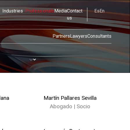
Industries
Professionals
Media
Contact
Es
En
us
Partners
Lawyers
Consultants
lana
Martín Pallares Sevilla
o
Abogado | Socio