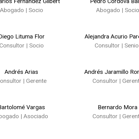
arlos Fernández Gilbert
Pedro Córdova Ba
Abogado | Socio
Abogado | Soci
Diego Lituma Flor
Alejandra Acurio Pa
Consultor | Socio
Consultor | Senio
Andrés Arias
Andrés Jaramillo R
onsultor | Gerente
Consultor | Geren
Bartolomé Vargas
Bernardo Mora
bogado | Asociado
Consultor | Geren