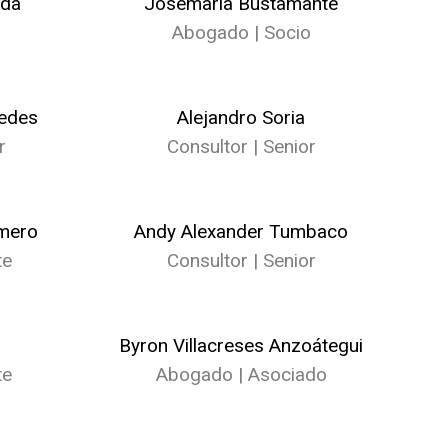
lda
Josemaría Bustamante
o
Abogado | Socio
redes
Alejandro Soria
r
Consultor | Senior
omero
Andy Alexander Tumbaco
te
Consultor | Senior
Byron Villacreses Anzoátegui
te
Abogado | Asociado