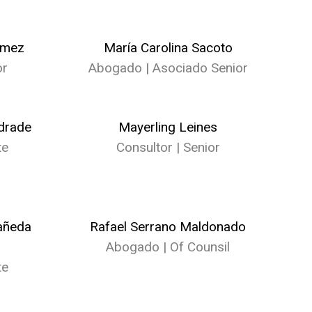
ómez
María Carolina Sacoto
or
Abogado | Asociado Senior
drade
Mayerling Leines
te
Consultor | Senior
añeda
Rafael Serrano Maldonado
Abogado | Of Counsil
te