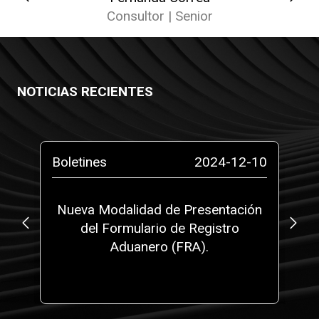
Consultor | Senior
NOTICIAS RECIENTES
-10
Boletines
2024-12-10
No
da
Nueva Modalidad de Presentación
s
del Formulario de Registro
l
Aduanero (FRA).
N